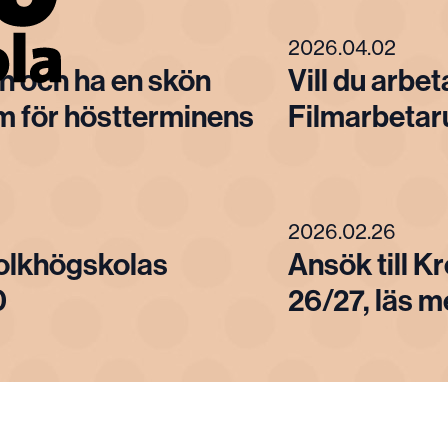
2026.04.02
in och ha en skön
Vill du arbet
 för höstterminens
Filmarbetaru
2026.02.26
 folkhögskolas
Ansök till K
0
26/27, läs m