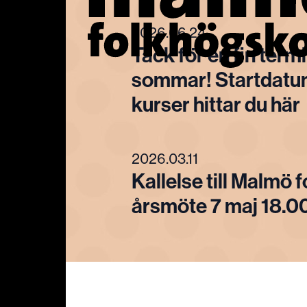
2026.06.24
Tack för en fin term
sommar! Startdatum
kurser hittar du här
2026.03.11
Kallelse till Malmö
årsmöte 7 maj 18.0