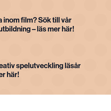
a inom film? Sök till vår
tbildning – läs mer här!
reativ spelutveckling läsår
er här!